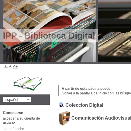
IPP - Biblioteca Digital
A-
A
A+
A partir de esta página puede:
Volver a la pantalla de inicio con las búsqu
.
Coleccion Digital
Conectarse
Comunicación Audiovisua
acceder a su cuenta de
usuario