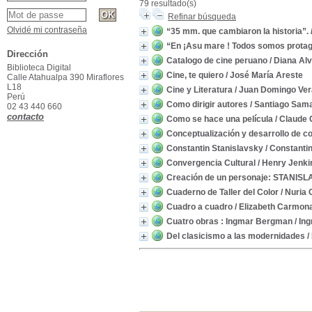
79 resultado(s)
Refinar búsqueda
Olvidé mi contraseña
“35 mm. que cambiaron la historia”.
“En ¡Asu mare ! Todos somos protag
Dirección
Catalogo de cine peruano
/ Diana Al
Biblioteca Digital
Cine, te quiero
/ José María Areste
Calle Atahualpa 390 Miraflores
L18
Cine y Literatura
/ Juan Domingo Ve
Perú
Como dirigir autores
/ Santiago Sam
02 43 440 660
contacto
Como se hace una película
/ Claude 
Conceptualización y desarrollo de c
Constantin Stanislavsky
/ Constanti
Convergencia Cultural
/ Henry Jenki
Creación de un personaje: STANIS
Cuaderno de Taller del Color
/ Nuria
Cuadro a cuadro
/ Elizabeth Carmon
Cuatro obras : Ingmar Bergman
/ In
Del clasicismo a las modernidades
/