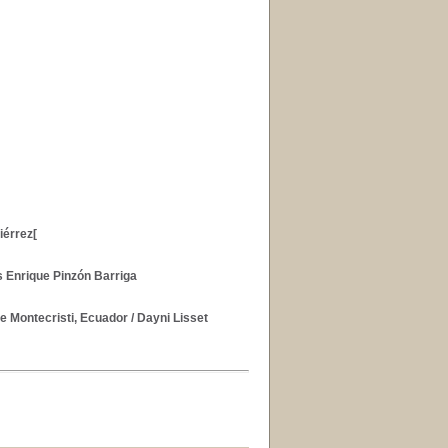
iérrez[
s Enrique Pinzón Barriga
e Montecristi, Ecuador
/ Dayni Lisset