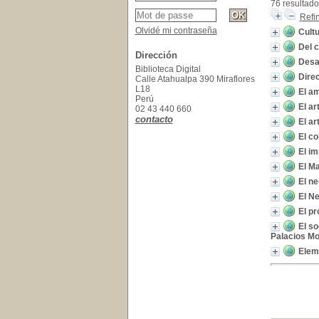
76 resultado
Refi
Olvidé mi contraseña
Cultur
Del 
Dirección
Desar
Biblioteca Digital
Dire
Calle Atahualpa 390 Miraflores
L18
El am
Perú
El ar
02 43 440 660
contacto
El ar
El co
El im
El Ma
El n
El Ne
El pr
El so
Palacios Mo
Eleme