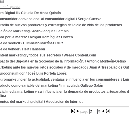
(s)
nar búsqueda
a Digital III
/ Claudia De Anda Quintín
consumidor convencional al consumidor digital
/ Sergio Cuervo
rollo de nuevos productos y estrategias del ciclo de vida de los productos
cción de Marketing
/ Jean-Jacques Lambin
or por la marca:
/ Abigail Domínguez Orozco
te de seducir
/ Humberto Martínez Cruz
te de vender
/ Hert Hansson
ntent marketing y todos sus secretos
/ Weare Content.com
pacto del Big-data en la Sociedad de la Información.
/ Antonio Monleón-Getino
rketing ante los nuevos retos sociales y de mercado
/ Juan A Trespalacios Gut
euroconsumidor
/ José Luis Portela Lopéz
uromarketing en la actualidad, ventajas e influencia en los consumidores.
/ Lui
oducto como variable del marketing
/ Inmaculada Gallego Galán
cial media marketing y su influencia en la demanda de productos artesanales d
lina
ntos del marketing digital
/ Asociación de Internet
page
/6