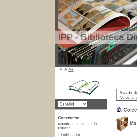
IPP - Biblioteca Di
A-
A
A+
A partir d
Volver a l
.
Colec
Conectarse
Ma
acceder a su cuenta de
usuario