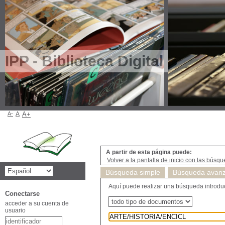
IPP - Biblioteca Digital
A-
A
A+
A partir de esta página puede:
Volver a la pantalla de inicio con las búsqu
Búsqueda simple
Búsqueda avan
Aquí puede realizar una búsqueda introducie
Conectarse
acceder a su cuenta de
usuario