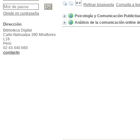
Refinar búsqueda
Consulta a fu
Olvidé mi contraseña
Psicología y Comunicación Publicita
Análisis de la comunicación online
Dirección
Biblioteca Digital
Calle Atahualpa 390 Miraflores
L18
Perú
02 43 440 660
contacto