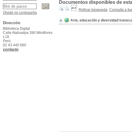
Documentos disponibles de esta 
Refinar búsqueda
Consulta a fu
Olvidé mi contraseña
Arte, educación y diversidad transcu
Dirección
Biblioteca Digital
Calle Atahualpa 390 Miraflores
L18
Perú
02 43 440 660
contacto