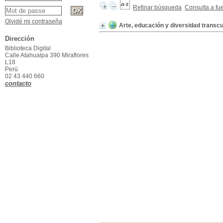
Refinar búsqueda
Consulta a fu
Olvidé mi contraseña
Arte, educación y diversidad transcu
Dirección
Biblioteca Digital
Calle Atahualpa 390 Miraflores
L18
Perú
02 43 440 660
contacto