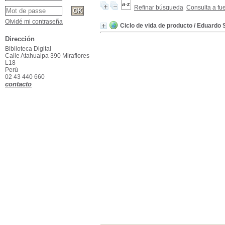
Refinar búsqueda
Consulta a fu
Olvidé mi contraseña
Ciclo de vida de producto
/ Eduardo 
Dirección
Biblioteca Digital
Calle Atahualpa 390 Miraflores
L18
Perú
02 43 440 660
contacto