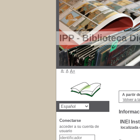
IPP - Biblioteca Di
A-
A
A+
A partir d
Volver a l
Informaci
Conectarse
INEI Ins
acceder a su cuenta de
localizada 
usuario