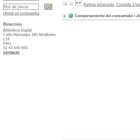
Refinar búsqueda
Consulta a fu
Olvidé mi contraseña
Comportamiento del consumidor
/ J
Dirección
Biblioteca Digital
Calle Atahualpa 390 Miraflores
L18
Perú
02 43 440 660
contacto