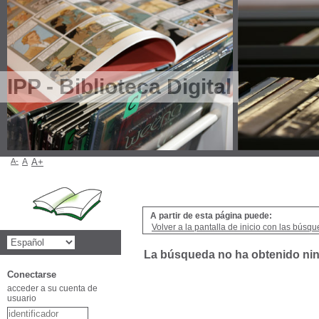
IPP - Biblioteca Digital
A-
A
A+
A partir de esta página puede:
Volver a la pantalla de inicio con las búsqu
La búsqueda no ha obtenido ni
Conectarse
acceder a su cuenta de
usuario