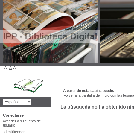
IPP - Biblioteca Digital
A-
A
A+
A partir de esta página puede:
Volver a la pantalla de inicio con las búsqu
La búsqueda no ha obtenido ni
Conectarse
acceder a su cuenta de
usuario