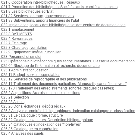
021.6 Coopération inter-bibliothèques, Réseaux
021.7 Promotion des bibliothèques. Société d'amis, comités de lecteurs
021.8 Les bibliothèques et l'Etat
021.82 Services centraux, gouvernementaux
021.83 Subventions, apports financiers de l'Etat
022 Implantation, locaux des bibliothèques et des centres de documentation
022.1 Emplacement
022.3 BÄTIMENTS
022.4 Rayonnages
022.7 Eclairage
022.8 Chauffage, ventilation
022.9 Equipement intérieur, mobilier
023 Personnel et emploi
025 Opérations bibliothéconomiques et documentaires. Classer la documentation
025.04 Stockage de l'information et recherche documentaire
025.1 Administration, gestion
025.11 Budget, services comptables
025.12 Services de reprographie et des publications
025.17 Traitement des documents particuliers. Manuscrits, cartes "non livres"
025.178 Traitement des enregistrements sonores (disques cassettes)
025.2 Acquisitions. Accroissement de collections
025.21 Sélection
025.23 Achats
025.26 Dons, échanges, dépôts légaux
025.3 Analyse et contrôle bibliographiques. Indexation catalogage et classificatio
025.31 Le catalogue : forme, structure
025.32 Catalogues auteurs. Description bibliographique
025.34 Catalogues et indexation des "non-livres"
025.35 Catalogage en coopération
025.4 Analyses des sujets