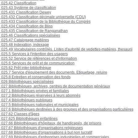
025.42 Classification
025.43 Système de classification
025.431 Classification Dewey
025.432 Classification décimale universelle (CDU)
025.433 Classification de la Bibliothèque du Congrès
025.434 Classification de Bliss
025.435 Classification de Ranganathan
025.46 Classifications spécialisées
025.47 Catalogage matières
025.48 Indexation, indexage
025.49 Vocabulaires contrôlés. Listes d'autorité de vedettes-matières, thesaurii
025.5 Services à l'intention des usagers
025.52 Service de références et d'information
025.6 Services de prêt et de communication
025.62 Prêt inter-bibliothèque
025.7 Service d'équipement des documents. Etiquetage, reluire
025.8 Entretien et conservation des fonds
026 Bibliothèques spécialisées
027 Bibliothèques, archives, centres de documentation généraux
027.1 Bibliothèques privées et familiales
027.2 Bibliothèques réservées à leurs abonnés
027.4 Bibliothèques publiques
027.5 Bibliothèques nationales et municipales
027.6 Bibliothèques destinées à des groupes et des organisations particulières
027.62 Classes d'âges
027.625 Bibliothèques enfantines
027.66 Bibliothèques d'hôpitaux, de handicapés, de prisons
027.67 Bibliothèques d'organisations religieuses
027.68 Bibliothèques d'organisations à but non lucratif
027.69 Bibliothèques d'entreprises industrielles et commerciales