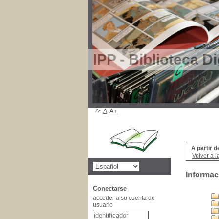
IPP - Biblioteca Di
A-
A
A+
A partir d
Volver a l
Informac
Conectarse
acceder a su cuenta de
usuario