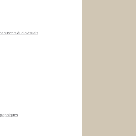
 manuscrits Audiovisuels
ographiques