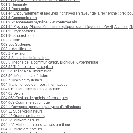
001.2 Acquisition du savoir et des connaissances
001.3 Humanité
001.4 Recherche
001.44 Encouragement et mesures incitatives en faveur de la recherche : prix, b
001.5 Communication
001.9 Phénomènes mystérieux et controversés
001.94 Mystères, Phénomènes non expliqués scientifiquement. OVNI, Atlantide, T
001.95 Mystifications
001.96 Superstitions
002 Le livre
003 Les Systèmes
003.1 Identification
003.2 Prévision
003.3 Simulation informatique
003.5 Théorie de la communication. Bionique. Cybernétique
003.52 Théorie de la perception
003.54 Théorie de l'information
003.56 théorie de la décision
003.7 Types de systèmes
004 Traitement de données. Informatique
004.019 Interaction homme/machine
004.02 Divers
004.068 Gestion de projets informatiques
004.069 Courrier électronique
004.1 Ouvrages généraux par types d'ordinateurs
004.11 Super-ordinateurs
004.12 Grands ordinateurs
004.14 Mini-ordinateurs
004.145 Mini-ordinateurs classés par firme
004.16 Micro-ordinateurs