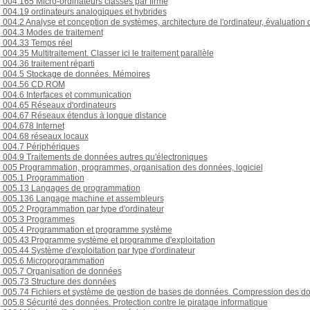
004.165 Micro-ordinateurs classés par firme
004.19 ordinateurs analogiques et hybrides
004.2 Analyse et conception de systèmes, architecture de l'ordinateur, évaluation
004.3 Modes de traitement
004.33 Temps réel
004.35 Multitraitement. Classer ici le traitement parallèle
004.36 traitement réparti
004.5 Stockage de données. Mémoires
004.56 CD.ROM
004.6 Interfaces et communication
004.65 Réseaux d'ordinateurs
004.67 Réseaux étendus à longue distance
004.678 Internet
004.68 réseaux locaux
004.7 Périphériques
004.9 Traitements de données autres qu'électroniques
005 Programmation, programmes, organisation des données, logiciel
005.1 Programmation
005.13 Langages de programmation
005.136 Langage machine et assembleurs
005.2 Programmation par type d'ordinateur
005.3 Programmes
005.4 Programmation et programme système
005.43 Programme système et programme d'exploitation
005.44 Système d'exploitation par type d'ordinateur
005.6 Microprogrammation
005.7 Organisation de données
005.73 Structure des données
005.74 Fichiers et système de gestion de bases de données. Compression des d
005.8 Sécurité des données. Protection contre le piratage informatique