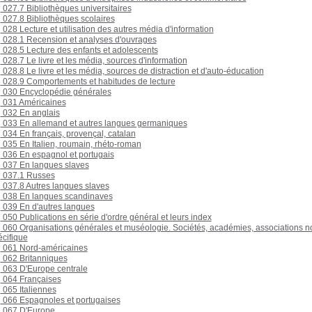
027.7 Bibliothèques universitaires
027.8 Bibliothèques scolaires
028 Lecture et utilisation des autres média d'information
028.1 Recension et analyses d'ouvrages
028.5 Lecture des enfants et adolescents
028.7 Le livre et les média, sources d'information
028.8 Le livre et les média, sources de distraction et d'auto-éducation
028.9 Comportements et habitudes de lecture
030 Encyclopédie générales
031 Américaines
032 En anglais
033 En allemand et autres langues germaniques
034 En français, provençal, catalan
035 En Italien, roumain, rhéto-roman
036 En espagnol et portugais
037 En langues slaves
037.1 Russes
037.8 Autres langues slaves
038 En langues scandinaves
039 En d'autres langues
050 Publications en série d'ordre général et leurs index
060 Organisations générales et muséologie. Sociétés, académies, associations n
écifique
061 Nord-américaines
062 Britanniques
063 D'Europe centrale
064 Françaises
065 Italiennes
066 Espagnoles et portugaises
067 D'Europe