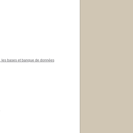
, les bases et banque de données
n