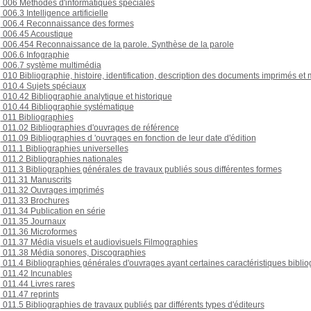
006 Méthodes d'informatiques spéciales
006.3 Intelligence artificielle
006.4 Reconnaissance des formes
006.45 Acoustique
006.454 Reconnaissance de la parole. Synthèse de la parole
006.6 Infographie
006.7 système multimédia
010 Bibliographie, histoire, identification, description des documents imprimés et
010.4 Sujets spéciaux
010.42 Bibliographie analytique et historique
010.44 Bibliographie systématique
011 Bibliographies
011.02 Bibliographies d'ouvrages de référence
011.09 Bibliographies d 'ouvrages en fonction de leur date d'édition
011.1 Bibliographies universelles
011.2 Bibliographies nationales
011.3 Bibliographies générales de travaux publiés sous différentes formes
011.31 Manuscrits
011.32 Ouvrages imprimés
011.33 Brochures
011.34 Publication en série
011.35 Journaux
011.36 Microformes
011.37 Média visuels et audiovisuels Filmographies
011.38 Média sonores, Discographies
011.4 Bibliographies générales d'ouvrages ayant certaines caractéristiques bibli
011.42 Incunables
011.44 Livres rares
011.47 reprints
011.5 Bibliographies de travaux publiés par différents types d'éditeurs