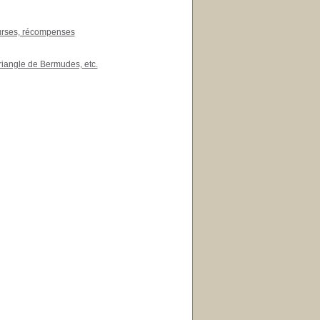
ourses, récompenses
riangle de Bermudes, etc.