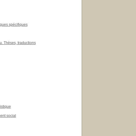
èques spécifiques
u. Thèses, traductions
istique
ent social