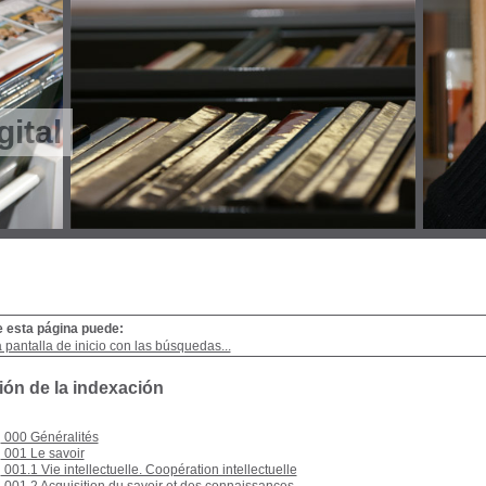
gital
e esta página puede:
a pantalla de inicio con las búsquedas...
ión de la indexación
000 Généralités
001 Le savoir
001.1 Vie intellectuelle. Coopération intellectuelle