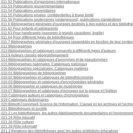
011.52 Publications d'organismes internationaux
011.53 Publications gouvernementales
011.54 Publications universitaires
011.55 Publications privées, confidentielles à tirage limité
011.56 Publications souterraines (underground), publications clandestines
011.6 Bibliographies générales d'ouvrages destinés à des publics et des biblioth
011.62 Pour enfants et adolescents
011.63 Pour handicapés (ouvrages à grands caractères, braille)
011.64 Pour différents types de bibliothèques
011.7 Bibliographies générales d'ouvrages rassemblés en fonction de leur conten
012 Bibliographies
013 Bibliographies et catalogues consacrés à différents types d'auteurs
013.9 Auteurs classés géographiquement
014 Bibliographies et catalogues d'anonymes et de pseudonymes
015 Bibliographies nationales. Catalogues nationaux
016 Bibliographies spécialisées. Catalogues matières
016.01 Bibliographies de bibliographies
016.02 Bibliographies et catalogues de bibliothéconomie
016.03 Bibliographies et catalogues d'encyclopédies générales
016.06 Bibliographie et catalogues de muséologie
016.07 Bibliographies et catalogues d'ouvrages sur la presse et l'édition
018 Catalogues auteurs et catalogues chronologiques
019 Catalogues dictionnaires
020 Biblioth7conomie6 Science de l'information. Classer ici les archives et l'archiv
021 Bibliothèques et société
021.2 Les bibliothèques, les autres établissements documentaires et l'environnem
021.24 Rôle éducatif
021.26 Rôle culturel
021.28 Rôle informatif
021.3 Relations des bibliothèques avec les autres institutions éducatives