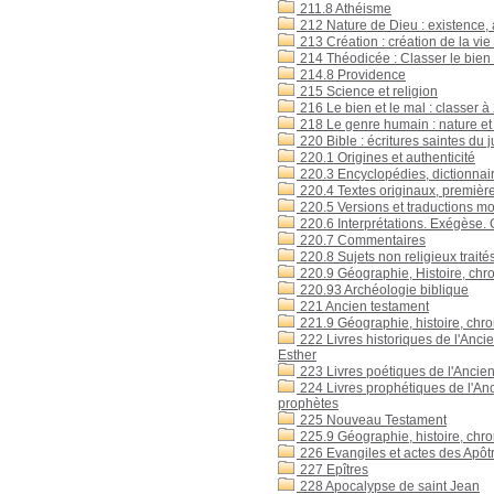
211.8 Athéisme
212 Nature de Dieu : existence, a
213 Création : création de la vi
214 Théodicée : Classer le bien 
214.8 Providence
215 Science et religion
216 Le bien et le mal : classer à
218 Le genre humain : nature et
220 Bible : écritures saintes du 
220.1 Origines et authenticité
220.3 Encyclopédies, dictionnai
220.4 Textes originaux, première
220.5 Versions et traductions m
220.6 Interprétations. Exégèse. Cr
220.7 Commentaires
220.8 Sujets non religieux traités
220.9 Géographie, Histoire, chr
220.93 Archéologie biblique
221 Ancien testament
221.9 Géographie, histoire, chr
222 Livres historiques de l'Anci
Esther
223 Livres poétiques de l'Ancie
224 Livres prophétiques de l'Anci
prophètes
225 Nouveau Testament
225.9 Géographie, histoire, chr
226 Evangiles et actes des Apôt
227 Epîtres
228 Apocalypse de saint Jean