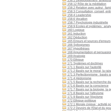
158.1 Développement, améliorati
158.12 Rôle de la méditation
158.2 Relation avec autrui : fami
158.3 Consultation, conseil, entr
158.4 Leadership
158.6 Vocation
158.7 Psychologie industrielle
158.9 Ecoles et systèmes : analy
160 Logique
161 Induction
162 Déduction
165 Erreurs et sources d'erreurs
166 Syllogismes
167 Hypothèses
168 Argumentation et persuasio
169 Analogie
170 Ethique
171 Systèmes et doctrines
171.1 Basés sur l'autorité
171.2 Basés sur le moral, la rai
171.3 Perfectionnisme : basés s
171.4 Hédonisme
171.5 Basés sur la recherche du
171.6 Basés sur la conscience
171.7 Basés sur la biologie, la g
171.8 Basés sur l'altruisme
171.9 Basés sur l'égoïsme
172 Ethique politique
172.1 Morale civique : activité po
172.2 Devoirs de l'Etat et du g