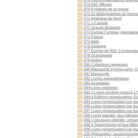
070.594 D'organisations diverses 
070.595 Officiels
070.9 Histoire de la presse
070.92 Bibliographies de journal
071 Amérique du Nord
071.1 Canada
072 Grande-Bretagne
073 Europe Centrale, Allemagn
074 France
075 Italie
076 Espagne
077 Europe de l'Est, Communaut
078 Scandinavie
079 Autres
080 Collections générales
090 Manuscrits et livres rares. C
091 Manuscrits
092 Livrets xylographiques
093 Incunables
094 Livres imprimés
094.2 Livres anciens (jusqu'à 1
094.4 Editions remarquables. Edit
095 Livres remarquables par leur
096 Livres remarquables par leur 
097 Livres remarquables par leu
098 Livres interdits, faux littérair
098.1 Ouvrages interdits, censu
098.3 Supercheries et faux littér
099 Livres remarquables par leur
100 Philosophie, parapsychologi