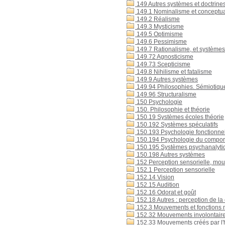
149 Autres systèmes et doctrine
149.1 Nominalisme et conceptu
149.2 Réalisme
149.3 Mysticisme
149.5 Optimisme
149.6 Pessimisme
149.7 Rationalisme, et systèmes
149.72 Agnosticisme
149.73 Scepticisme
149.8 Nihilisme et fatalisme
149.9 Autres systèmes
149.94 Philosophies. Sémiotique
149.96 Structuralisme
150 Psychologie
150. Philosophie et théorie
150.19 Systèmes écoles théorie
150.192 Systèmes spéculatifs
150.193 Psychologie fonctionne
150.194 Psychologie du compor
150.195 Systèmes psychanalyti
150.198 Autres systèmes
152 Perception sensorielle, mo
152.1 Perception sensorielle
152.14 Vision
152.15 Audition
152.16 Odorat et goût
152.18 Autres : perception de la 
152.3 Mouvements et fonctions 
152.32 Mouvements involontaires
152.33 Mouvements créés par l'h