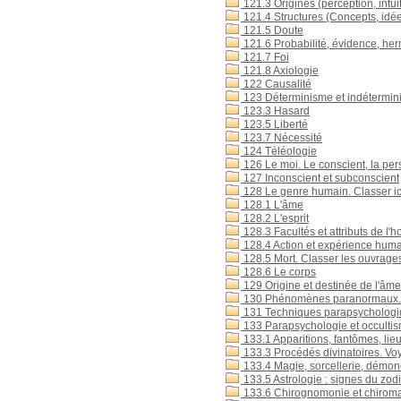
121.3 Origines (perception, intuit
121.4 Structures (Concepts, idé
121.5 Doute
121.6 Probabilité, évidence, he
121.7 Foi
121.8 Axiologie
122 Causalité
123 Déterminisme et indétermi
123.3 Hasard
123.5 Liberté
123.7 Nécessité
124 Téléologie
126 Le moi. Le conscient, la per
127 Inconscient et subconscient
128 Le genre humain. Classer ic
128.1 L'âme
128.2 L'esprit
128.3 Facultés et attributs de l
128.4 Action et expérience hum
128.5 Mort. Classer les ouvrages
128.6 Le corps
129 Origine et destinée de l'âme
130 Phénomènes paranormaux.
131 Techniques parapsychologique
133 Parapsychologie et occulti
133.1 Apparitions, fantômes, lie
133.3 Procédés divinatoires. Vo
133.4 Magie, sorcellerie, démon
133.5 Astrologie : signes du zo
133.6 Chirognomonie et chirom