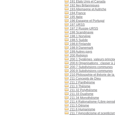
191 Etats Unis et Canada
192 Iles Britanniques
193 Allemagne et Autriche
194 France
195 Italie
196 Espagne et Portugal
197 URSS
197.2 Russie-URSS
198 Scandinavie
198.1 Norvège
198.5 Suède
198.8 Finlande
198.9 Danemark
199 Autres pays
200 Religion
200.1 Systèmes, valeurs principes
200.6 Organisations : classer à 
200.7 Subdivisions communes
200.9 Subdivisions communes
210 Philosophie et théorie de la 
211 Concepts de Dieu
211.2 Panthéisme
211.3 Théisme
211.32 Polythéisme
211.33 Dualisme
211.34 Monothéisme
211.4 Rationalisme (Libre pens
211.5 Déisme
211.6 Humanisme
211.7 Agnosticisme et scepticis