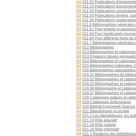
011.52 Publications d'organisme
011.53 Publications gouvernem
011.54 Publications universitair
011.55 Publications privées, confi
011.56 Publications souterraines
011.6 Bibliographies générales d
011.62 Pour enfants et adolesce
011.63 Pour handicapés (ouvrage
011.64 Pour différents types de 
011.7 Bibliographies générales 
012 Bibliographies
013 Bibliographies et catalogues
013.9 Auteurs classés géograp
014 Bibliographies et catalogu
015 Bibliographies nationales. 
016 Bibliographies spécialisées
016.01 Bibliographies de biblio
016.02 Bibliographies et catalo
016.03 Bibliographies et catalo
016.06 Bibliographie et catalog
016.07 Bibliographies et catalogu
018 Catalogues auteurs et cata
019 Catalogues dictionnaires
020 Biblioth7conomie6 Science de 
021 Bibliothèques et société
021.2 Les bibliothèques, les aut
021.24 Rôle éducatif
021.26 Rôle culturel
021.28 Rôle informatif
021.3 Relations des bibliothèque