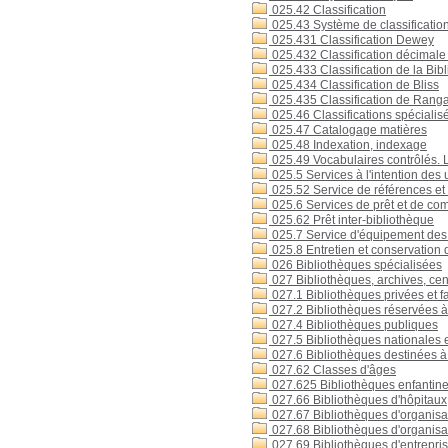
025.42 Classification
025.43 Système de classificatio
025.431 Classification Dewey
025.432 Classification décimale
025.433 Classification de la Bi
025.434 Classification de Bliss
025.435 Classification de Rang
025.46 Classifications spécialis
025.47 Catalogage matières
025.48 Indexation, indexage
025.49 Vocabulaires contrôlés. Li
025.5 Services à l'intention des
025.52 Service de références et 
025.6 Services de prêt et de co
025.62 Prêt inter-bibliothèque
025.7 Service d'équipement des 
025.8 Entretien et conservation 
026 Bibliothèques spécialisées
027 Bibliothèques, archives, ce
027.1 Bibliothèques privées et f
027.2 Bibliothèques réservées 
027.4 Bibliothèques publiques
027.5 Bibliothèques nationales 
027.6 Bibliothèques destinées à 
027.62 Classes d'âges
027.625 Bibliothèques enfantin
027.66 Bibliothèques d'hôpitaux
027.67 Bibliothèques d'organisat
027.68 Bibliothèques d'organisati
027.69 Bibliothèques d'entrepris