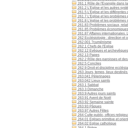
261.1 Rôle de l'Evangile dans la
261.2 L'Eglise et les autres sys
261.5 L'Eglise et les différentes d
261.7 L'Eglise et les problèmes 
261.8 L'église et les problèmes
261.83 Problèmes sociaux, relat
261.85 Problèmes économique
261.87 Affaires internationales. L
262 Ecclésiologie : direction et o
262.001 ?cuménisme
262.1 Chefs de l'Eglise
262.12 Evêques et archevêques
262.13 Papes
262.2 Rôle des paroisses et des 
262.5 Conciles
262.9 Droit et discipline ecclésia
263 Jours, temps, lieux destinés
263.041 Pèlerinages
263.042 Lieux saints
263.1 Sabbat
263.3 Dimanche
263.9 Autres jours saints
263.91 Avent de Noël
263.92 Semaine sainte
263.93 Pâques
263.97 Autres Fêtes
264 Culte public, offices religieu
264.01 Eglises primitive et orien
264.02 Eglise catholique
264.1 Prière