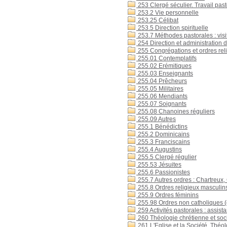
253 Clergé séculier. Travail past
253.2 Vie personnelle
253.25 Célibat
253.5 Direction spirituelle
253.7 Méthodes pastorales : visite
254 Direction et administration 
255 Congrégations et ordres rel
255.01 Contemplatifs
255.02 Erémitiques
255.03 Enseignants
255.04 Prêcheurs
255.05 Militaires
255.06 Mendiants
255.07 Soignants
255.08 Chanoines réguliers
255.09 Autres
255.1 Bénédictins
255.2 Dominicains
255.3 Franciscains
255.4 Augustins
255.5 Clergé régulier
255.53 Jésuites
255.6 Passionistes
255.7 Autres ordres : Chartreux,
255.8 Ordres religieux masculins
255.9 Ordres féminins
255.98 Ordres non catholiques 
259 Activités pastorales : assista
260 Théologie chrétienne et socié
261 L'Eglise et la Société, Théol