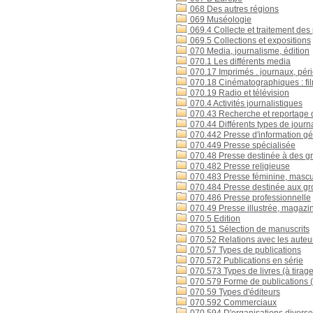
068 Des autres régions
069 Muséologie
069.4 Collecte et traitement de
069.5 Collections et expositions
070 Media, journalisme, édition
070.1 Les différents media
070.17 Imprimés . journaux, pér
070.18 Cinématographiques : fil
070.19 Radio et télévision
070.4 Activités journalistiques
070.43 Recherche et reportage 
070.44 Différents types de jour
070.442 Presse d'information gé
070.449 Presse spécialisée
070.48 Presse destinée à des gr
070.482 Presse religieuse
070.483 Presse féminine, mascul
070.484 Presse destinée aux gro
070.486 Presse professionnelle
070.49 Presse illustrée, magazi
070.5 Edition
070.51 Sélection de manuscrits
070.52 Relations avec les auteu
070.57 Types de publications
070.572 Publications en série
070.573 Types de livres (à tirage
070.579 Forme de publications (
070.59 Types d'éditeurs
070.592 Commerciaux