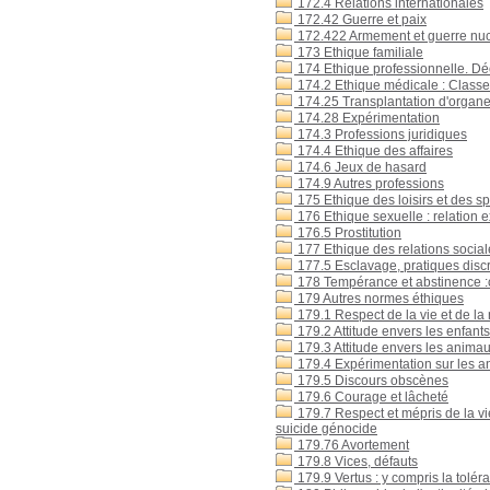
172.4 Relations internationales
172.42 Guerre et paix
172.422 Armement et guerre nuc
173 Ethique familiale
174 Ethique professionnelle. Dé
174.2 Ethique médicale : Classer
174.25 Transplantation d'organe
174.28 Expérimentation
174.3 Professions juridiques
174.4 Ethique des affaires
174.6 Jeux de hasard
174.9 Autres professions
175 Ethique des loisirs et des s
176 Ethique sexuelle : relation e
176.5 Prostitution
177 Ethique des relations sociales
177.5 Esclavage, pratiques discr
178 Tempérance et abstinence :
179 Autres normes éthiques
179.1 Respect de la vie et de la
179.2 Attitude envers les enfants
179.3 Attitude envers les anima
179.4 Expérimentation sur les a
179.5 Discours obscènes
179.6 Courage et lâcheté
179.7 Respect et mépris de la vie
suicide génocide
179.76 Avortement
179.8 Vices, défauts
179.9 Vertus : y compris la tolér