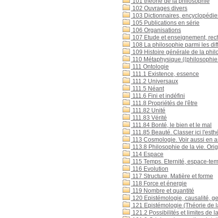
101 théorie de la philosophie
102 Ouvrages divers
103 Dictionnaires, encyclopédi
105 Publications en série
106 Organisations
107 Etude et enseignement, rec
108 La philosophie parmi les di
109 Histoire générale de la phil
110 Métaphysique ((philosophie 
111 Ontologie
111.1 Existence, essence
111.2 Universaux
111.5 Néant
111.6 Fini et indéfini
111.8 Propriétés de l'être
111.82 Unité
111.83 Vérité
111.84 Bonté, le bien et le mal
111.85 Beauté. Classer ici l'esth
113 Cosmologie. Voir aussi en a
113.8 Philosophie de la vie. Origi
114 Espace
115 Temps. Eternité, espace-te
116 Evolution
117 Structure. Matière et forme
118 Force et énergie
119 Nombre et quantité
120 Epistémologie, causalité, g
121 Epistémologie (Théorie de 
121.2 Possibilités et limites de 