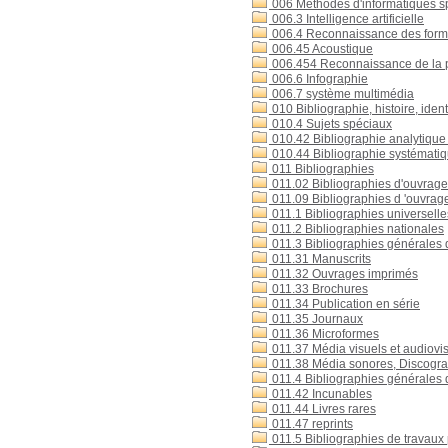
006 Méthodes d'informatiques s
006.3 Intelligence artificielle
006.4 Reconnaissance des for
006.45 Acoustique
006.454 Reconnaissance de la p
006.6 Infographie
006.7 système multimédia
010 Bibliographie, histoire, iden
010.4 Sujets spéciaux
010.42 Bibliographie analytique 
010.44 Bibliographie systémati
011 Bibliographies
011.02 Bibliographies d'ouvrage
011.09 Bibliographies d 'ouvrages
011.1 Bibliographies universelle
011.2 Bibliographies nationales
011.3 Bibliographies générales d
011.31 Manuscrits
011.32 Ouvrages imprimés
011.33 Brochures
011.34 Publication en série
011.35 Journaux
011.36 Microformes
011.37 Média visuels et audiovi
011.38 Média sonores, Discogr
011.4 Bibliographies générales d
011.42 Incunables
011.44 Livres rares
011.47 reprints
011.5 Bibliographies de travaux p