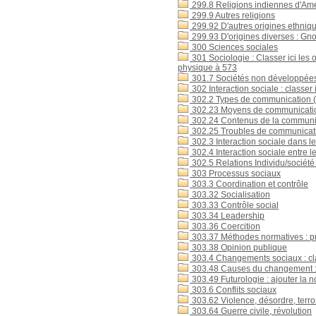
299.8 Religions indiennes d'Am
299.9 Autres religions
299.92 D'autres origines ethniq
299.93 D'origines diverses : Gn
300 Sciences sociales
301 Sociologie : Classer ici les 
physique à 573
301.7 Sociétés non développée
302 Interaction sociale : classer 
302.2 Types de communication (
302.23 Moyens de communicati
302.24 Contenus de la communica
302.25 Troubles de communicat
302.3 Interaction sociale dans l
302.4 Interaction sociale entre 
302.5 Relations Individu/société 
303 Processus sociaux
303.3 Coordination et contrôle
303.32 Socialisation
303.33 Contrôle social
303.34 Leadership
303.36 Coercition
303.37 Méthodes normatives : 
303.38 Opinion publique
303.4 Changements sociaux : clas
303.48 Causes du changement : A
303.49 Futurologie : ajouter la 
303.6 Conflits sociaux
303.62 Violence, désordre, terr
303.64 Guerre civile, révolution