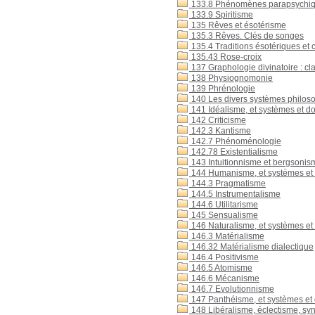
133.8 Phénomènes parapsychiques
133.9 Spiritisme
135 Rêves et ésotérisme
135.3 Rêves. Clés de songes
135.4 Traditions ésotériques et 
135.43 Rose-croix
137 Graphologie divinatoire : cl
138 Physiognomonie
139 Phrénologie
140 Les divers systèmes philos
141 Idéalisme, et systèmes et do
142 Criticisme
142.3 Kantisme
142.7 Phénoménologie
142.78 Existentialisme
143 Intuitionnisme et bergsonis
144 Humanisme, et systèmes et 
144.3 Pragmatisme
144.5 Instrumentalisme
144.6 Utilitarisme
145 Sensualisme
146 Naturalisme, et systèmes et
146.3 Matérialisme
146.32 Matérialisme dialectique
146.4 Positivisme
146.5 Atomisme
146.6 Mécanisme
146.7 Evolutionnisme
147 Panthéisme, et systèmes et
148 Libéralisme, éclectisme, syn