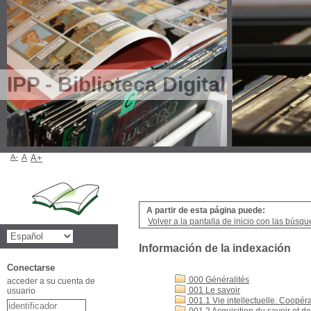
IPP - Biblioteca Digital
A-
A
A+
A partir de esta página puede:
Volver a la pantalla de inicio con las búsqu
Información de la indexación
Conectarse
000 Généralités
acceder a su cuenta de
001 Le savoir
usuario
001.1 Vie intellectuelle. Coopérat