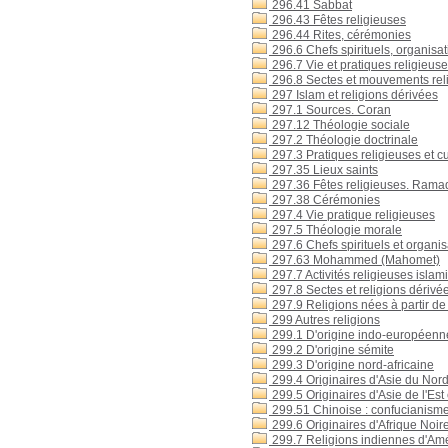
296.41 Sabbat
296.43 Fêtes religieuses
296.44 Rites, cérémonies
296.6 Chefs spirituels, organisati
296.7 Vie et pratiques religieus
296.8 Sectes et mouvements rel
297 Islam et religions dérivées
297.1 Sources. Coran
297.12 Théologie sociale
297.2 Théologie doctrinale
297.3 Pratiques religieuses et cu
297.35 Lieux saints
297.36 Fêtes religieuses. Ram
297.38 Cérémonies
297.4 Vie pratique religieuses
297.5 Théologie morale
297.6 Chefs spirituels et organis
297.63 Mohammed (Mahomet)
297.7 Activités religieuses islam
297.8 Sectes et religions dérivées
297.9 Religions nées à partir de
299 Autres religions
299.1 D'origine indo-européenn
299.2 D'origine sémite
299.3 D'origine nord-africaine
299.4 Originaires d'Asie du Nor
299.5 Originaires d'Asie de l'Est
299.51 Chinoise : confucianisme
299.6 Originaires d'Afrique Noir
299.7 Religions indiennes d'Am