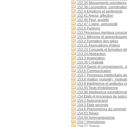
152.35 Mouvements volontaires
152.38 Locomotion, coordinati
152.4 Emotions et sentiments
152.41 Amour, affection
152.46 Peur, anxiété
152.47 Colère, agressivité
152.5 Pulsions
153 Processus mentaux conscient
153.1 Mémoire et apprentissage
153.2 Formation des idées
153.21 Associations d'idées
153.23 Concepts et formation d
153.24 Abstraction
153.3 Imagination
153.35 Créativité
153.4 Savoir et connaissance : p
153.6 Communication
153.7 Processus intellectuels de 
153.8 Volition (volonté) : motiva
153.9 Intelligence et aptitudes in
153.93 Tests d'intelligence
153.98 Intelligence exceptionnel
154 Etats et processus de subco
154.2 Subconscient
154.3 Etats seconds
154.6 Phénomènes du sommeil
154.63 Rêves
154.64 Somnambulisme
154.7 Hypnotisme
154.77 Transe