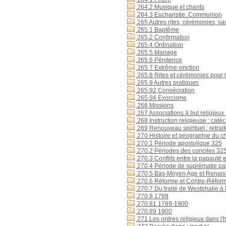
264.2 Musique et chants
264.3 Eucharistie. Communion
265 Autres rites, cérémonies, s
265.1 Baptême
265.2 Confirmation
265.4 Ordination
265.5 Mariage
265.6 Pénitence
265.7 Extrême-onction
265.8 Rites et cérémonies pour l
265.9 Autres pratiques
265.92 Consécration
265.94 Exorcisme
266 Missions
267 Associations à but religieu
268 Instruction religieuse : cat
269 Renouveau spirituel : retrai
270 Histoire et géographie du chr
270.1 Période apostolique 325
270.2 Périodes des conciles 32
270.3 Conflits entre la papauté 
270.4 Période de suprématie p
270.5 Bas-Moyen Age et Renai
270.6 Réforme et Contre-Réfor
270.7 Du traité de Westphalie à 
270.8 1789
270.81 1789-1900
270.89 1900
271 Les ordres religieux dans l'