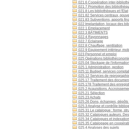
021.6 Coopération inter-bibliot
021.7 Promotion des bibliothèque
021.8 Les bibliothèques et l'Etat
021.82 Services centraux, gou
021.83 Subventions, apports fina
022 Implantation, locaux des bi
022.1 Emplacement
022.3 BÄTIMENTS
022.4 Rayonnages
022.7 Eclairage
022.8 Chauffage, ventilation
022.9 Equipement intérieur, mobi
023 Personnel et emploi
025 Opérations bibliothéconomi
025.04 Stockage de l'informatio
025.1 Administration, gestion
025.11 Budget, services compta
025.12 Services de reprographie
025.17 Traitement des documents 
025.178 Traitement des enregist
025.2 Acquisitions. Accroissemen
025.21 Sélection
025.23 Achats
025.26 Dons, échanges, dépôts
025.3 Analyse et contrôle bibliog
025.31 Le catalogue : forme, str
025.32 Catalogues auteurs. Desc
025.34 Catalogues et indexation 
025.35 Catalogage en coopérat
025.4 Analyses des sujets