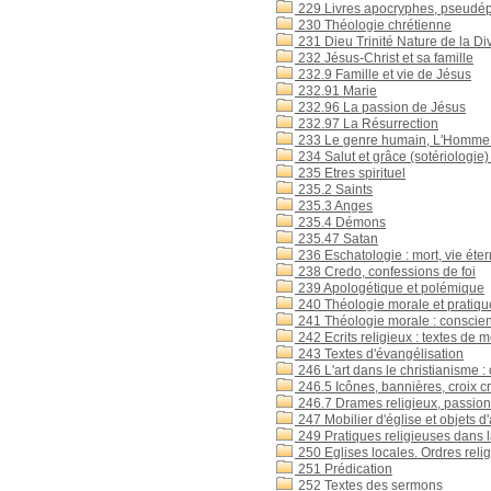
229 Livres apocryphes, pseudé
230 Théologie chrétienne
231 Dieu Trinité Nature de la Div
232 Jésus-Christ et sa famille
232.9 Famille et vie de Jésus
232.91 Marie
232.96 La passion de Jésus
232.97 La Résurrection
233 Le genre humain, L'Homme : cr
234 Salut et grâce (sotériologie) :
235 Etres spirituel
235.2 Saints
235.3 Anges
235.4 Démons
235.47 Satan
236 Eschatologie : mort, vie éter
238 Credo, confessions de foi
239 Apologétique et polémique
240 Théologie morale et pratiqu
241 Théologie morale : conscienc
242 Ecrits religieux : textes de m
243 Textes d'évangélisation
246 L'art dans le christianisme :
246.5 Icônes, bannières, croix cr
246.7 Drames religieux, passio
247 Mobilier d'église et objets d'
249 Pratiques religieuses dans la
250 Eglises locales. Ordres reli
251 Prédication
252 Textes des sermons