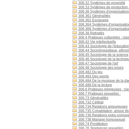
306.32 Systèmes de propriété
306.33 Systèmes de production 
306.36 Systèmes d'organisations du
306.361 Généralités
306.362 Esclavage
306.364 Systèmes d'organisation
306.368 Systèmes d'organisation
306.38 Retraités
306.4 Pratiques culturelles : clas
306.42 Vie intellectuelle
306.43 Sociologie de l'éducatio
306.44 Sociolinguistique, ethnol
306.45 Sociologie de la science
306.46 Sociologie de la techniq
306.47 Sociologie de l'art
306.48 Sociologie des loisirs
306.482 Du jeu
306.483 Des sports
306.484 De la musique de la da
306.488 De la lecture
306.6 Pratiques religieuses : clas
306.7 Pratiques sexuelles :
306.73 Généralités
306.732 Célibat
306.734 Relations amoureuses
306.735 Cohabitation, amour lib
306.736 Relations extra-conjug
306.738 Mariage homosexuel
306.74 Prostitution
306.76 Tendances sexuelles