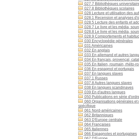
027.7 Bibliothèques universitair
027.8 Bibliothèques scolaires
028 Lecture et utilisation des au
028.1 Recension et analyses d'
028.5 Lecture des enfants et ad
028.7 Le livre et les média, sour
028.8 Le livre et les média, sour
028.9 Comportements et habitud
030 Encyclopédie générales
031 Américaines
032 En anglais
033 En allemand et autres lang
034 En français, provençal, cata
035 En Italien, roumain, rhéto-
036 En espagnol et portugais
037 En langues slaves
037.1 Russes
037.8 Autres langues slaves
038 En langues scandinaves
039 En d'autres langues
050 Publications en série d'ordre
060 Organisations générales et 
spécifique
061 Nord-américaines
062 Britanniques
063 D'Europe centrale
064 Françaises
065 Italiennes
066 Espagnoles et portugaises
067 D'Europe