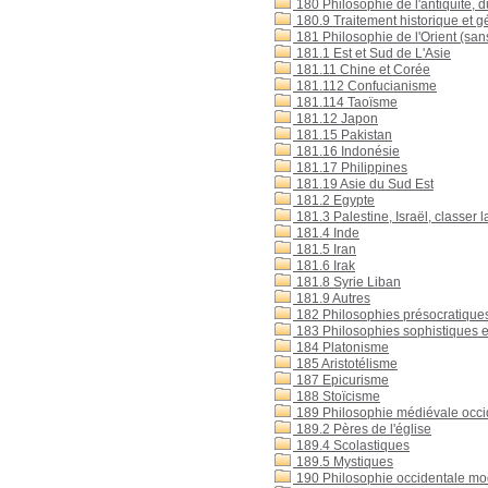
180 Philosophie de l'antiquité, 
180.9 Traitement historique et 
181 Philosophie de l'Orient (san
181.1 Est et Sud de L'Asie
181.11 Chine et Corée
181.112 Confucianisme
181.114 Taoïsme
181.12 Japon
181.15 Pakistan
181.16 Indonésie
181.17 Philippines
181.19 Asie du Sud Est
181.2 Egypte
181.3 Palestine, Israël, classer 
181.4 Inde
181.5 Iran
181.6 Irak
181.8 Syrie Liban
181.9 Autres
182 Philosophies présocratique
183 Philosophies sophistiques e
184 Platonisme
185 Aristotélisme
187 Epicurisme
188 Stoïcisme
189 Philosophie médiévale occi
189.2 Pères de l'église
189.4 Scolastiques
189.5 Mystiques
190 Philosophie occidentale m