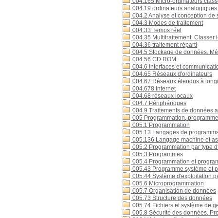
004.165 Micro-ordinateurs class
004.19 ordinateurs analogiques 
004.2 Analyse et conception de s
004.3 Modes de traitement
004.33 Temps réel
004.35 Multitraitement. Classer ic
004.36 traitement réparti
004.5 Stockage de données. Mé
004.56 CD.ROM
004.6 Interfaces et communicati
004.65 Réseaux d'ordinateurs
004.67 Réseaux étendus à long
004.678 Internet
004.68 réseaux locaux
004.7 Périphériques
004.9 Traitements de données au
005 Programmation, programmes,
005.1 Programmation
005.13 Langages de programma
005.136 Langage machine et a
005.2 Programmation par type d'
005.3 Programmes
005.4 Programmation et progr
005.43 Programme système et pr
005.44 Système d'exploitation pa
005.6 Microprogrammation
005.7 Organisation de données
005.73 Structure des données
005.74 Fichiers et système de 
005.8 Sécurité des données. Prot