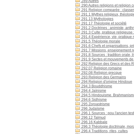
289 Autres
290 Autres religions et religion
291 Religion comparée : classer ic
291.1 Mythes religieux, théologi
291.13 Mythologies
291.17 Théologie et société
291.2 Doctrines : animiste, ant
291.3 Culte, pratique religieuse 
291.4 Expérience, vie, pratique r
291.5 Théologie morale
291.6 Chefs et organisations, prê
291.7 Missions, enseignement rel
291.8 Sources : tradition orale, l
291.9 Sectes et mouvements de
292 Religion des Grecs et des 
292.07 Religion romaine
292.08 Religion grecque
293 Religion des Germains
294 Religion d'origine Hindoue
294.3 Bouddhisme
294.4 Jaïnisme
294.5 Hindouisme. Brahmanism
294.6 Sidhisme
295 Zoroastrisme
296 Judaïsme
296.1 Sources : pou l'ancien tes
296.12 Talmud
296.16 Kabbale
296.3 Théologie doctrinale, mora
296.4 Traditions, rites, cultes