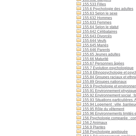
155.533 Filles
155.6 Psychologie des adultes
155.63 Selon le sexe
155.632 Hommes
155.633 Femmes
155.64 Selon le statut
155.642 Célibataires
155.643 Divorcés
155.644 Veufs
155.645 Mariés
155.646 Parents
155.65 Jeunes adultes
155.66 Maturité
155.67 Personnes âgées
155.7 Evolution psychologique
155.8 Ethnopsychologie et psyc
155.84 Groupes raciaux et ethn
155.89 Groupes nationaux
155.9 Psychologie et environne
155.91 Environnement physique 
155.92 Environnement social : fami
155.93 Situations particulières. 
155.94 Logement : ville, banlie
155.95 Rôle du vêtement
155.96 Environnements limités et
156 Psychologie comparée : compa
156.2 Animaux
156.9 Plantes
158 Psychologie appliquée