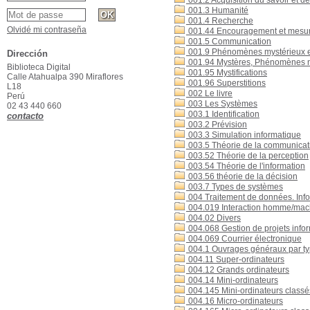
001.2 Acquisition du savoir et 
001.3 Humanité
001.4 Recherche
Olvidé mi contraseña
001.44 Encouragement et mesures
001.5 Communication
001.9 Phénomènes mystérieux e
Dirección
001.94 Mystères, Phénomènes non
Biblioteca Digital
001.95 Mystifications
Calle Atahualpa 390 Miraflores
001.96 Superstitions
L18
002 Le livre
Perú
003 Les Systèmes
02 43 440 660
003.1 Identification
contacto
003.2 Prévision
003.3 Simulation informatique
003.5 Théorie de la communicat
003.52 Théorie de la perception
003.54 Théorie de l'information
003.56 théorie de la décision
003.7 Types de systèmes
004 Traitement de données. Inf
004.019 Interaction homme/mac
004.02 Divers
004.068 Gestion de projets info
004.069 Courrier électronique
004.1 Ouvrages généraux par ty
004.11 Super-ordinateurs
004.12 Grands ordinateurs
004.14 Mini-ordinateurs
004.145 Mini-ordinateurs classé
004.16 Micro-ordinateurs