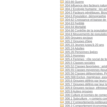
303.66 Guerre
304 Influence des facteurs natur
304.2 Ecologie humaine : les act
304.5 Facteurs génétiques. Bios
304.6 Population, démographie
304.62 Croissance et baisse de 
304.63 Fertilité
304.64 Mortalité
304.66 Contrôle de la population,
304.8 Mouvements de population
305 Groupes sociaux
305.2 Groupes d'âge
305.23 Jeunes jusqu'à 20 ans
305.24 Adultes
305.26 Personnes âgées
305.3 Hommes
305.4 Femmes : rôle social de f
305.5 Classes sociales
305.52 Classes favorisées : arist
305.55 Classes moyennes (bourgeo
305.56 Classes défavorisées. Pro
305.568 Exclus, marginaux, aso
305.6 Groupes définis par leurs 
305.7 Groupes définis par leur la
305.8 Groupes raciaux, ethnique
305.9 Autres groupes
306 Culture et normes de comporte
306.1 Subculture : y compris con
306.2 Comportements politiques,
306.3 Comportement économiq