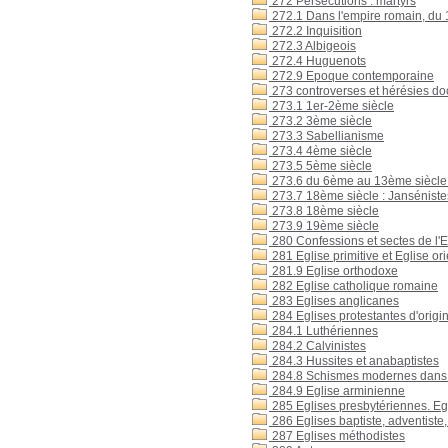
272 Persécutions : martyrs
272.1 Dans l'empire romain, du 
272.2 Inquisition
272.3 Albigeois
272.4 Huguenots
272.9 Epoque contemporaine
273 controverses et hérésies doc
273.1 1er-2ème siècle
273.2 3ème siècle
273.3 Sabellianisme
273.4 4ème siècle
273.5 5ème siècle
273.6 du 6ème au 13ème siècle :
273.7 18ème siècle : Jansénistes
273.8 18ème siècle
273.9 19ème siècle
280 Confessions et sectes de l'E
281 Eglise primitive et Eglise or
281.9 Eglise orthodoxe
282 Eglise catholique romaine
283 Eglises anglicanes
284 Eglises protestantes d'orig
284.1 Luthériennes
284.2 Calvinistes
284.3 Hussites et anabaptistes
284.8 Schismes modernes dans l
284.9 Eglise arminienne
285 Eglises presbytériennes. Eg
286 Eglises baptiste, adventiste,
287 Eglises méthodistes