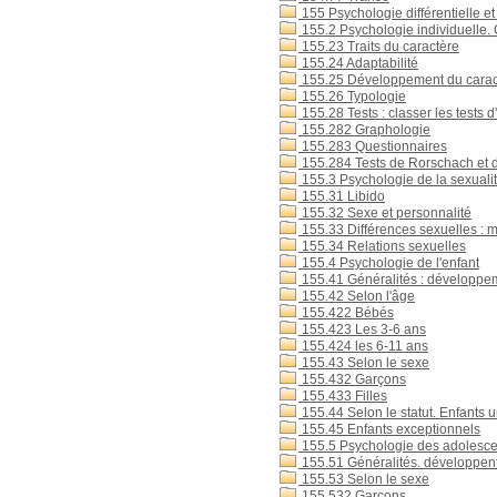
155 Psychologie différentielle e
155.2 Psychologie individuelle. Cl
155.23 Traits du caractère
155.24 Adaptabilité
155.25 Développement du carac
155.26 Typologie
155.28 Tests : classer les tests d
155.282 Graphologie
155.283 Questionnaires
155.284 Tests de Rorschach et 
155.3 Psychologie de la sexuali
155.31 Libido
155.32 Sexe et personnalité
155.33 Différences sexuelles : ma
155.34 Relations sexuelles
155.4 Psychologie de l'enfant
155.41 Généralités : développeme
155.42 Selon l'âge
155.422 Bébés
155.423 Les 3-6 ans
155.424 les 6-11 ans
155.43 Selon le sexe
155.432 Garçons
155.433 Filles
155.44 Selon le statut. Enfants 
155.45 Enfants exceptionnels
155.5 Psychologie des adolesce
155.51 Généralités. développent 
155.53 Selon le sexe
155.532 Garçons