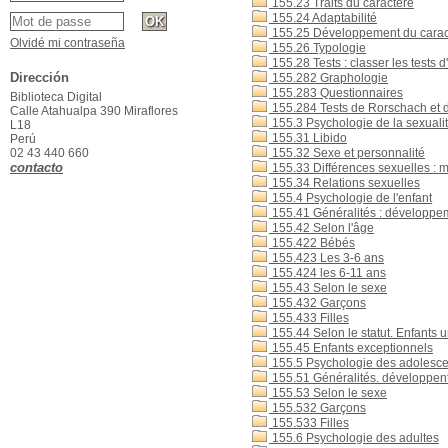
155.23 Traits du caractère
155.24 Adaptabilité
155.25 Développement du carac
Olvidé mi contraseña
155.26 Typologie
155.28 Tests : classer les tests d
Dirección
155.282 Graphologie
155.283 Questionnaires
Biblioteca Digital
155.284 Tests de Rorschach et 
Calle Atahualpa 390 Miraflores
155.3 Psychologie de la sexuali
L18
155.31 Libido
Perú
02 43 440 660
155.32 Sexe et personnalité
contacto
155.33 Différences sexuelles : ma
155.34 Relations sexuelles
155.4 Psychologie de l'enfant
155.41 Généralités : développeme
155.42 Selon l'âge
155.422 Bébés
155.423 Les 3-6 ans
155.424 les 6-11 ans
155.43 Selon le sexe
155.432 Garçons
155.433 Filles
155.44 Selon le statut. Enfants 
155.45 Enfants exceptionnels
155.5 Psychologie des adolesce
155.51 Généralités. développent 
155.53 Selon le sexe
155.532 Garçons
155.533 Filles
155.6 Psychologie des adultes