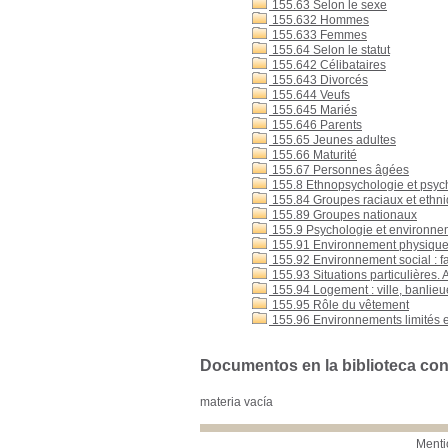
155.63 Selon le sexe
155.632 Hommes
155.633 Femmes
155.64 Selon le statut
155.642 Célibataires
155.643 Divorcés
155.644 Veufs
155.645 Mariés
155.646 Parents
155.65 Jeunes adultes
155.66 Maturité
155.67 Personnes âgées
155.8 Ethnopsychologie et psyc
155.84 Groupes raciaux et ethn
155.89 Groupes nationaux
155.9 Psychologie et environne
155.91 Environnement physique 
155.92 Environnement social : fami
155.93 Situations particulières. 
155.94 Logement : ville, banlie
155.95 Rôle du vêtement
155.96 Environnements limités et
Documentos en la biblioteca con 
materia vacía
Menti