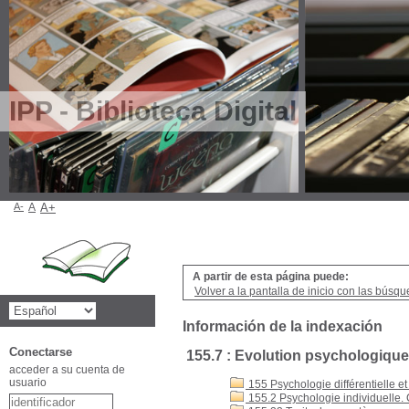
IPP - Biblioteca Digital
A-
A
A+
A partir de esta página puede:
Volver a la pantalla de inicio con las búsqu
Información de la indexación
Conectarse
155.7 : Evolution psychologique
acceder a su cuenta de
usuario
155 Psychologie différentielle e
155.2 Psychologie individuelle. Cl