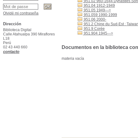
951.02 960-1644 Dynasties Son
951.04 1912-1949
951.05 1949--->
Olvidé mi contraseña
951.059 1990-1999
951.06 2000-
Dirección
951.2 Chine du Sud-Est : Taiwa
951.9 Corée
Biblioteca Digital
951.904 1945--->
Calle Atahualpa 390 Miraflores
L18
Perú
Documentos en la biblioteca con 
02 43 440 660
contacto
materia vacía