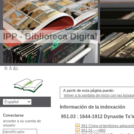
IPP - Biblioteca Digital
A-
A
A+
A partir de esta página puede:
Volver a la pantalla de inicio con las búsqu
Información de la indexación
Conectarse
951.03 : 1644-1912 Dynastie Ts'
acceder a su cuenta de
usuario
951 Chine et territoires adjacent
951.01 --->960