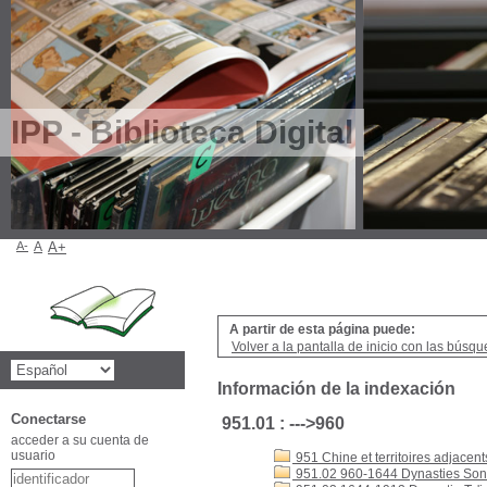
IPP - Biblioteca Digital
A-
A
A+
A partir de esta página puede:
Volver a la pantalla de inicio con las búsqu
Información de la indexación
Conectarse
951.01 : --->960
acceder a su cuenta de
usuario
951 Chine et territoires adjacent
951.02 960-1644 Dynasties Son