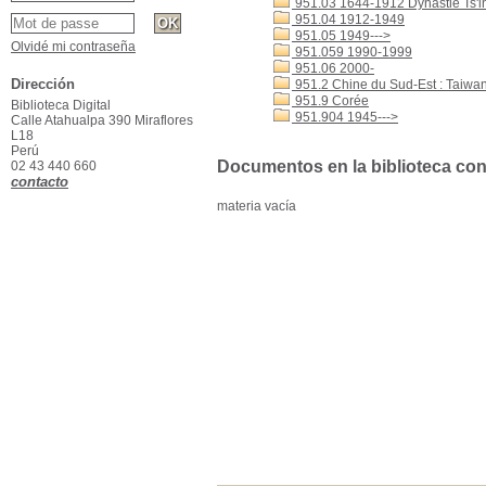
951.03 1644-1912 Dynastie Ts'i
951.04 1912-1949
951.05 1949--->
Olvidé mi contraseña
951.059 1990-1999
951.06 2000-
Dirección
951.2 Chine du Sud-Est : Taiwa
951.9 Corée
Biblioteca Digital
951.904 1945--->
Calle Atahualpa 390 Miraflores
L18
Perú
Documentos en la biblioteca con 
02 43 440 660
contacto
materia vacía