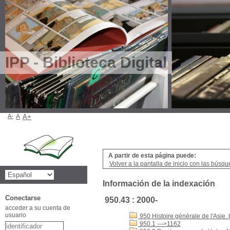
IPP - Biblioteca Digital
A-
A
A+
A partir de esta página puede:
Volver a la pantalla de inicio con las búsqu
Información de la indexación
Conectarse
950.43 : 2000-
acceder a su cuenta de
usuario
950 Histoire générale de l'Asie. 
950.1 --->1162