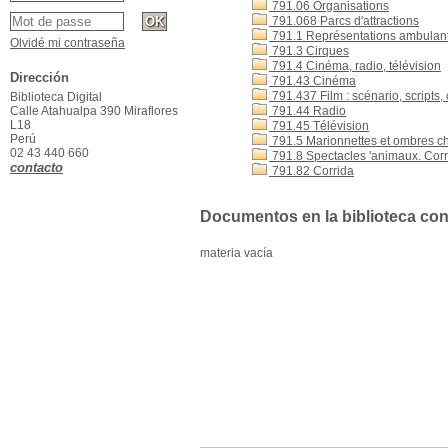
791.06 Organisations
791.068 Parcs d'attractions
791.1 Représentations ambulantes
Olvidé mi contraseña
791.3 Cirques
791.4 Cinéma, radio, télévision
Dirección
791.43 Cinéma
791.437 Film : scénario, scripts, 
Biblioteca Digital
Calle Atahualpa 390 Miraflores
791.44 Radio
L18
791.45 Télévision
Perú
791.5 Marionnettes et ombres c
02 43 440 660
791.8 Spectacles 'animaux. Cor
contacto
791.82 Corrida
Documentos en la biblioteca con 
materia vacía