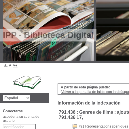
IPP - Biblioteca Digital
A-
A
A+
A partir de esta página puede:
Volver a la pantalla de inicio con las búsqu
Información de la indexación
Conectarse
791.436 : Genres de films : ajout
acceder a su cuenta de
791.436 17,
usuario
791 Représentations scéniques :