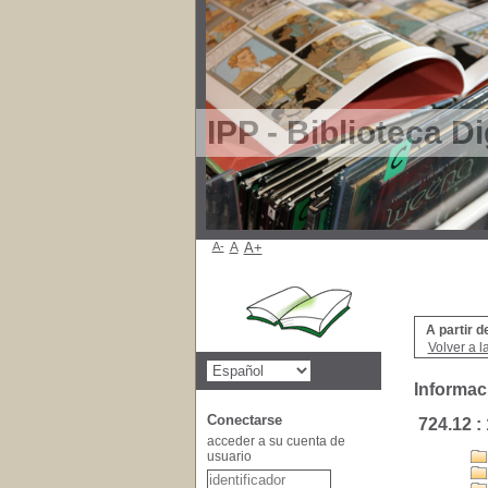
IPP - Biblioteca Di
A-
A
A+
A partir d
Volver a l
Informac
Conectarse
724.12 
acceder a su cuenta de
usuario