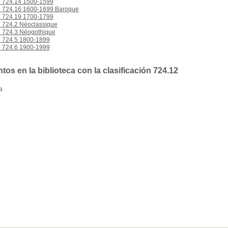
724.14 1500-1599
724.16 1600-1699 Baroque
724.19 1700-1799
724.2 Néoclassique
724.3 Néogothique
724.5 1800-1899
724.6 1900-1999
s en la biblioteca con la clasificación 724.12
a