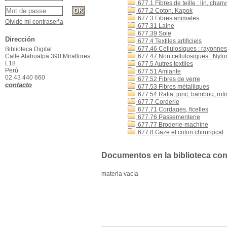
677.1 Fibres de teille : lin, chanv
677.2 Coton. Kapok
677.3 Fibres animales
Olvidé mi contraseña
677.31 Laine
677.39 Soie
Dirección
677.4 Textiles artificiels
677.46 Cellulosiques : rayonnes
Biblioteca Digital
Calle Atahualpa 390 Miraflores
677.47 Non cellulosiques : Nylon,
L18
677.5 Autres textiles
Perú
677.51 Amiante
02 43 440 660
677.52 Fibres de verre
contacto
677.53 Fibres métalliques
677.54 Rafia, jonc, bambou, roti
677.7 Corderie
677.71 Cordages, ficelles
677.76 Passementerie
677.77 Broderie-machine
677.8 Gaze et coton chirurgical
Documentos en la biblioteca con 
materia vacía