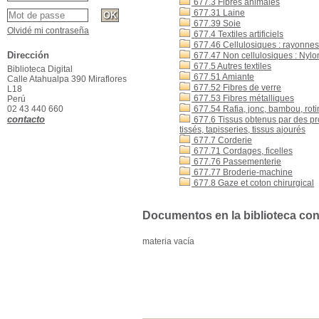
677.3 Fibres animales
677.31 Laine
677.39 Soie
Olvidé mi contraseña
677.4 Textiles artificiels
677.46 Cellulosiques : rayonnes
Dirección
677.47 Non cellulosiques : Nylon,
677.5 Autres textiles
Biblioteca Digital
677.51 Amiante
Calle Atahualpa 390 Miraflores
677.52 Fibres de verre
L18
677.53 Fibres métalliques
Perú
02 43 440 660
677.54 Rafia, jonc, bambou, roti
contacto
677.6 Tissus obtenus par des pro
tissés, tapisseries, tissus ajourés
677.7 Corderie
677.71 Cordages, ficelles
677.76 Passementerie
677.77 Broderie-machine
677.8 Gaze et coton chirurgical
Documentos en la biblioteca con 
materia vacía