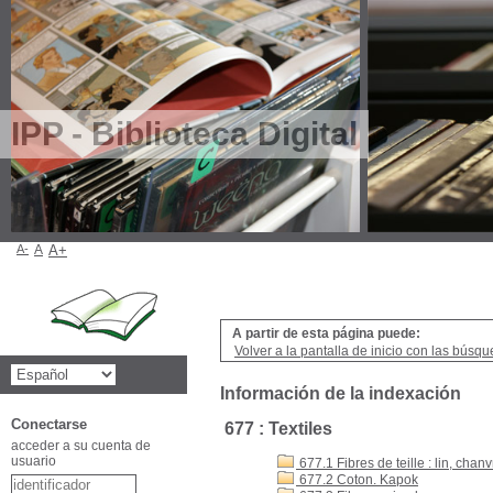
IPP - Biblioteca Digital
A-
A
A+
A partir de esta página puede:
Volver a la pantalla de inicio con las búsqu
Información de la indexación
Conectarse
677 : Textiles
acceder a su cuenta de
usuario
677.1 Fibres de teille : lin, chanv
677.2 Coton. Kapok