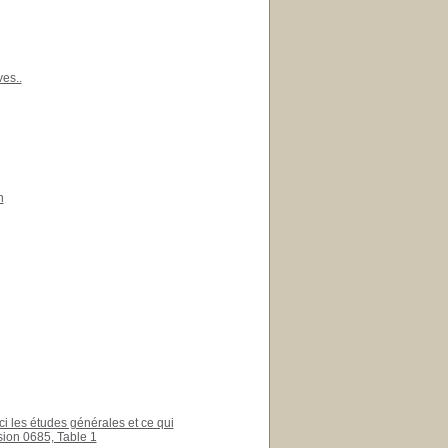
es..
n
ci les études générales et ce qui
ision 0685, Table 1