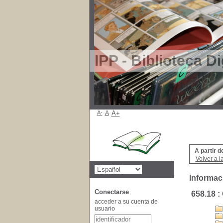
IPP - Biblioteca Di
A-
A
A+
A partir d
Volver a l
Informac
Conectarse
658.18 :
acceder a su cuenta de
usuario