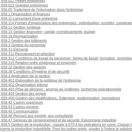
658.022 Petites entreprises
658.023 Grandes entreprises
658.05 Traitement de l'information dans l'entreprise
658.1 Organisation et finances
658.11 Lancement d'une entreprise
658.114 Formes d'organisation des entreprises : individuelles, sociétés, coopérativ
658.12 Gestion juridique
658.15 Gestion financière, capital, investissements, budget
658.16 Réorganisation
658.2 Gestion des bâtiments
658.3 Gestion du personnel
658.31 Eléments
658.311 Recrutement et sélection
658.312 Conditions de travail du personnel : temps de travail, formation, promotio
658.315 Relation entre employeur et employés
658.32 Gestion des salaires
658.38 Conditions d'hygiène et de sécurité
658.4 Application de la gestion
658.401 Elaboration de la politique de l'entreprise
658.402 Organisation interne
658.403 Prise de décision : analyse de systèmes, recherche opérationnelle
658.404 Gestion des projets
658.406 Gestion des modifications : Extension, modernisation, innovations
658.42 Cadres supérieurs
658.43 Cadres moyens
658.45 Communication
658.46 Recours aux experts, aux consultants
658.47 Services de renseignement et de sécurité. Espionnage industriel
658.5 Gestion de la production : classer à 670.4 les opérations en usine. Classer i
cerne la production industrielle. Pour les autres sujets, ajouter à l'indice la subdiv