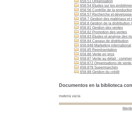
658.51 Organisation
658.54 Etudes sur les problèmes d
658.56 Contrôle de la production
658.57 Recherche et développem
658.7 Gestion des matériaux et p
658.8 Gestion de la distribution 
658.81 Gestion des ventes
658.82 Promotion des ventes
658.83 Etudes et analyse des m
658.84 Canaux de distribution
658.848 Marketing international
658.85 Représentation
658.86 Vente en gros
658.87 Vente au détail : commer
658.872 Organisations de vente
658.878 Supermarchés
658.88 Gestion du crédit
Documentos en la biblioteca con 
materia vacía
Menti