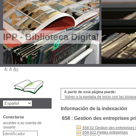
IPP - Biblioteca Digital
A-
A
A+
A partir de esta página puede:
Volver a la pantalla de inicio con las búsqu
Información de la indexación
Conectarse
658 : Gestion des entreprises pr
acceder a su cuenta de
usuario
658.02 Gestion des entreprises se
658.022 Petites entreprises