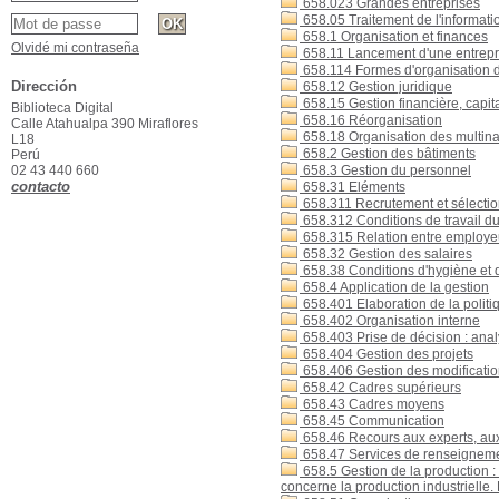
658.023 Grandes entreprises
658.05 Traitement de l'informatio
658.1 Organisation et finances
Olvidé mi contraseña
658.11 Lancement d'une entrepr
658.114 Formes d'organisation des
Dirección
658.12 Gestion juridique
658.15 Gestion financière, capit
Biblioteca Digital
658.16 Réorganisation
Calle Atahualpa 390 Miraflores
658.18 Organisation des multina
L18
658.2 Gestion des bâtiments
Perú
02 43 440 660
658.3 Gestion du personnel
contacto
658.31 Eléments
658.311 Recrutement et sélecti
658.312 Conditions de travail du
658.315 Relation entre employe
658.32 Gestion des salaires
658.38 Conditions d'hygiène et 
658.4 Application de la gestion
658.401 Elaboration de la politiq
658.402 Organisation interne
658.403 Prise de décision : ana
658.404 Gestion des projets
658.406 Gestion des modification
658.42 Cadres supérieurs
658.43 Cadres moyens
658.45 Communication
658.46 Recours aux experts, aux
658.47 Services de renseignemen
658.5 Gestion de la production : 
concerne la production industrielle. 