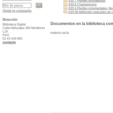
635.7 Plantes aromatiques
635.8 Champignons
635.9 Plantes ornementales, fle
Olvidé mi contraseña
635.98 Méthodes spéciales de cul
Dirección
Documentos en la biblioteca con 
Biblioteca Digital
Calle Atahualpa 390 Miraflores
L18
materia vacía
Perú
02 43 440 660
contacto