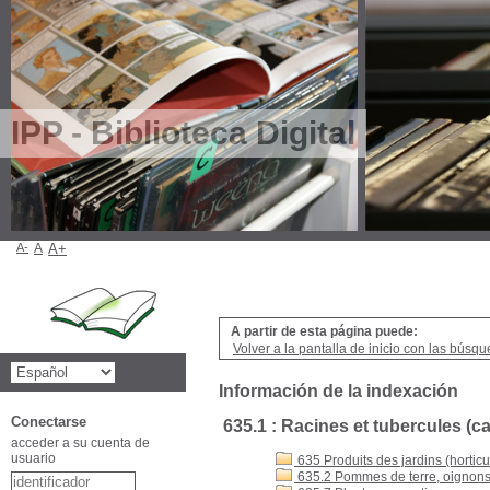
IPP - Biblioteca Digital
A-
A
A+
A partir de esta página puede:
Volver a la pantalla de inicio con las búsqu
Información de la indexación
Conectarse
635.1 : Racines et tubercules (ca
acceder a su cuenta de
usuario
635 Produits des jardins (hortic
635.2 Pommes de terre, oignon