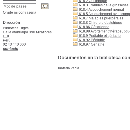
618.2 Obstétrique
618.3 Troubles de la grossesse
618.4 Accouchement normal
Olvidé mi contraseña
618.5 Accouchement avec compl
618.7 Maladies puerpérales
Dirección
618.8 Chirurgie obstétrique
618.86 Césarienne
Biblioteca Digital
618.88 Avortement thérapeutiqu
Calle Atahualpa 390 Miraflores
618.9 Pédiatrie et gériatrie
L18
618.92 Pédiatrie
Perú
02 43 440 660
618.97 Gériatrie
contacto
Documentos en la biblioteca con 
materia vacía