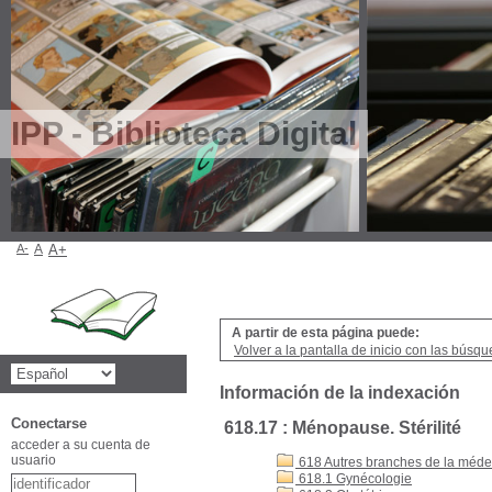
IPP - Biblioteca Digital
A-
A
A+
A partir de esta página puede:
Volver a la pantalla de inicio con las búsqu
Información de la indexación
Conectarse
618.17 : Ménopause. Stérilité
acceder a su cuenta de
usuario
618 Autres branches de la médec
618.1 Gynécologie