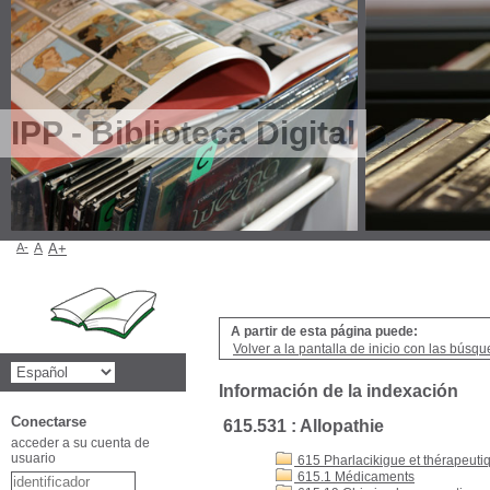
IPP - Biblioteca Digital
A-
A
A+
A partir de esta página puede:
Volver a la pantalla de inicio con las búsqu
Información de la indexación
Conectarse
615.531 : Allopathie
acceder a su cuenta de
usuario
615 Pharlacikigue et thérapeuti
615.1 Médicaments