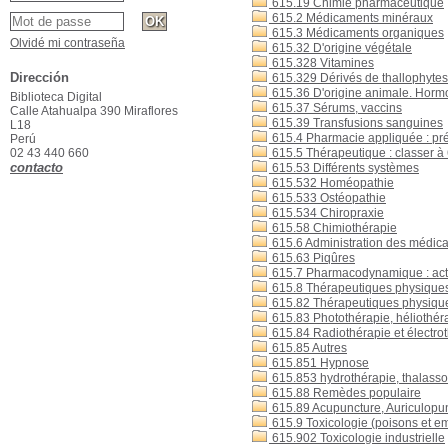
615.19 Chimie pharmaceutique
615.2 Médicaments minéraux
615.3 Médicaments organiques
Olvidé mi contraseña
615.32 D'origine végétale
615.328 Vitamines
Dirección
615.329 Dérivés de thallophytes 
615.36 D'origine animale. Hor
Biblioteca Digital
615.37 Sérums, vaccins
Calle Atahualpa 390 Miraflores
615.39 Transfusions sanguines
L18
615.4 Pharmacie appliquée : pr
Perú
02 43 440 660
615.5 Thérapeutique : classer à
contacto
615.53 Différents systèmes
615.532 Homéopathie
615.533 Ostéopathie
615.534 Chiropraxie
615.58 Chimiothérapie
615.6 Administration des médic
615.63 Piqûres
615.7 Pharmacodynamique : actio
615.8 Thérapeutiques physiques
615.82 Thérapeutiques physique
615.83 Photothérapie, héliothér
615.84 Radiothérapie et électro
615.85 Autres
615.851 Hypnose
615.853 hydrothérapie, thalasso
615.88 Remèdes populaire
615.89 Acupuncture, Auriculopu
615.9 Toxicologie (poisons et 
615.902 Toxicologie industrielle