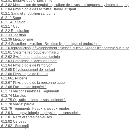
612.01 Biophysique et biochimie
612.02 Mécanisme de régulation, culture de tissus et d'organes : rythmes biologi
612.04 Physiologie des activités : travail et sport
612.1 Sang et circulation sanguine
612.11 Sang
612.14 Tension
612.17 C?ur
612.2 Respiration
612.3 Digestion
612.39 Métabolisme
612.4 Sécrétion, excrétion : Système lymphatique et endocrinien
612.6 reproduction, développement : classer ici les ouvrages d'ensemble sur la se
612.61 Système reproducteur masculin
612.62 Système reproducteur féminin
612.63 Grossesse et accouchement
612.64 Physiologie de l'embryon
612.65 Développement de l'enfant
612.66 Physiologie de l'adulte
612.661 Puberté
612.67 Physiologie de la personne âgée
612.68 Facteurs de longévité
612.7 Fonctions motrices. Téguments
612.74 Muscles
612.75 Os, articulations, tissus conjonctifs
612.78 Voix et parole
612.79 Téguments. Peaux, cheveux, ongles
612.8 Neurophysiologie, et physiologie sensorielle
612.81 Nerfs et fibres nerveuses
612.82 Cerveau
612.821 Sommeil