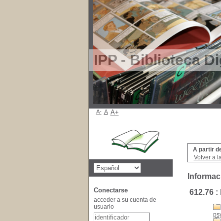
IPP - Biblioteca Di
A-
A
A+
A partir d
Volver a l
Informac
Conectarse
612.76 
acceder a su cuenta de
usuario
ps