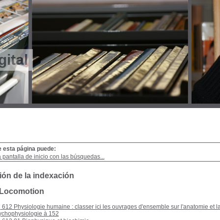
gital
e esta página puede:
a pantalla de inicio con las búsquedas...
ión de la indexación
: Locomotion
612 Physiologie humaine : classer ici les ouvrages d'ensemble sur l'anatomie et l
ychophysiologie à 152