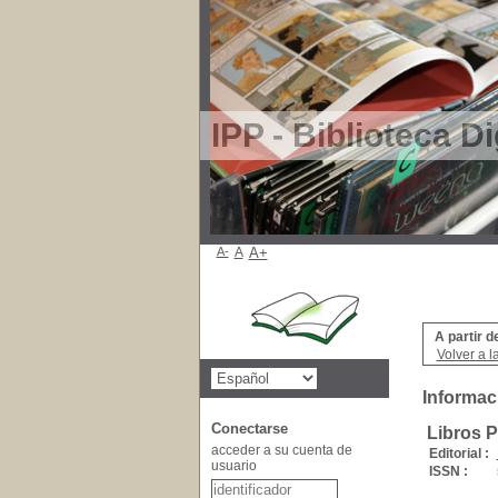
IPP - Biblioteca Di
A-
A
A+
A partir d
Volver a l
Informac
Conectarse
Libros 
acceder a su cuenta de
Editorial :
usuario
ISSN :