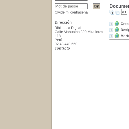
Document
Olvidé mi contraseña
Dirección
Creat
Biblioteca Digital
Desi
Calle Atahualpa 390 Miraflores
L18
Mark
Perú
02 43 440 660
contacto