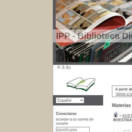
IPP - Biblioteca Di
A-
A
A+
A partir d
Volver a l
Materias
Conectarse
>
INVE
acceder a su cuenta de
INVESTIG
usuario