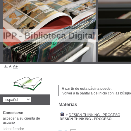
IPP - Biblioteca Digital
A-
A
A+
A partir de esta página puede:
Volver a la pantalla de inicio con las búsqu
Materias
Conectarse
>
DESIGN THINKING - PROCESO
acceder a su cuenta de
DESIGN THINKING - PROCESO
usuario