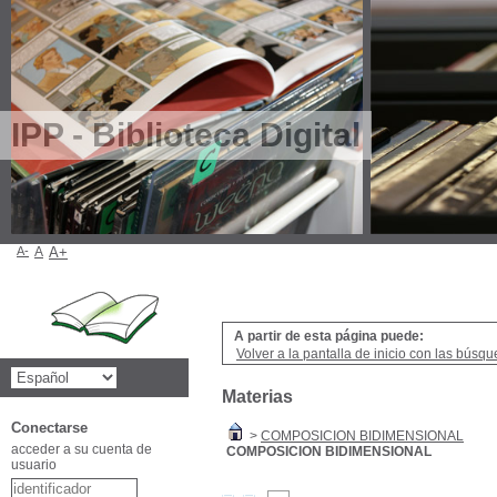
IPP - Biblioteca Digital
A-
A
A+
A partir de esta página puede:
Volver a la pantalla de inicio con las búsqu
Materias
Conectarse
>
COMPOSICION BIDIMENSIONAL
acceder a su cuenta de
COMPOSICION BIDIMENSIONAL
usuario