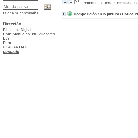
Refinar búsqueda
Consulta a fu
Olvidé mi contraseña
Composición en la pintura
/ Carlos V
Dirección
Biblioteca Digital
Calle Atahualpa 390 Miraflores
L18
Perú
02 43 440 660
contacto