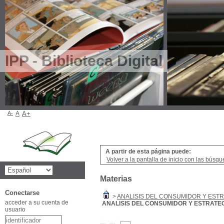
IPP - Biblioteca Digital
A-
A
A+
A partir de esta página puede:
Volver a la pantalla de inicio con las búsqu
Materias
Conectarse
>
ANALISIS DEL CONSUMIDOR Y EST
acceder a su cuenta de
ANALISIS DEL CONSUMIDOR Y ESTRATE
usuario