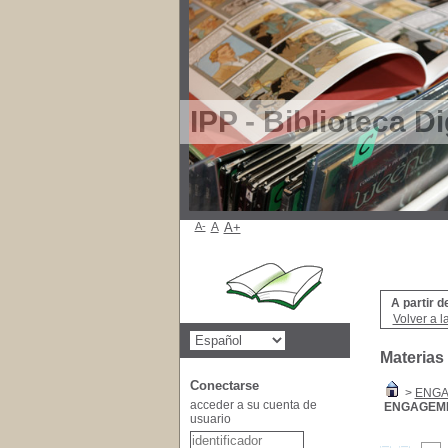
IPP - Biblioteca Di
A-
A
A+
A partir d
Volver a l
Materias
Conectarse
>
ENG
acceder a su cuenta de
ENGAGEM
usuario