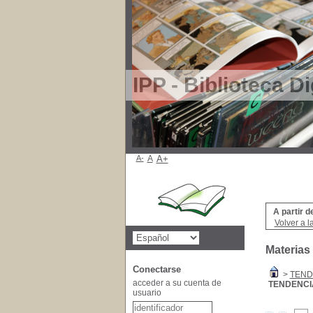
IPP - Biblioteca Di
A-
A
A+
A partir d
Volver a l
Materias
Conectarse
>
TEND
acceder a su cuenta de
TENDENCI
usuario