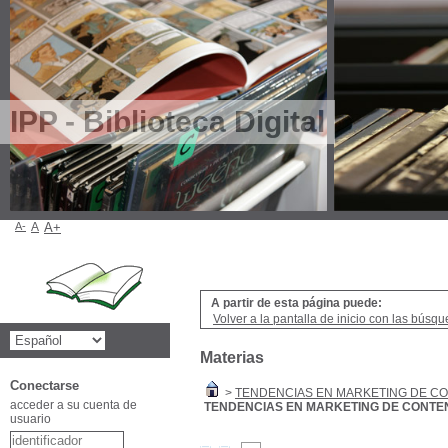
IPP - Biblioteca Digital
A-
A
A+
A partir de esta página puede:
Volver a la pantalla de inicio con las búsqu
Materias
Conectarse
>
TENDENCIAS EN MARKETING DE C
acceder a su cuenta de
TENDENCIAS EN MARKETING DE CONTE
usuario