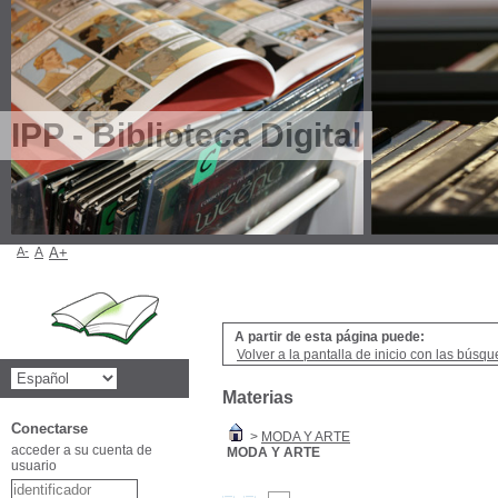
IPP - Biblioteca Digital
A-
A
A+
A partir de esta página puede:
Volver a la pantalla de inicio con las búsqu
Materias
Conectarse
>
MODA Y ARTE
acceder a su cuenta de
MODA Y ARTE
usuario