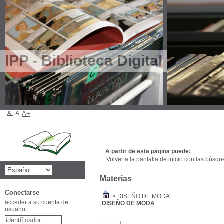
IPP - Biblioteca Digital
A-
A
A+
A partir de esta página puede:
Volver a la pantalla de inicio con las búsqu
Materias
Conectarse
>
DISEÑO DE MODA
acceder a su cuenta de
DISEÑO DE MODA
usuario