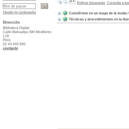
Refinar búsqueda
Consulta a fu
Olvidé mi contraseña
Conviértete en un mago de la moda
/
Técnicas y procedimientos en la ilu
Dirección
Biblioteca Digital
Calle Atahualpa 390 Miraflores
L18
Perú
02 43 440 660
contacto