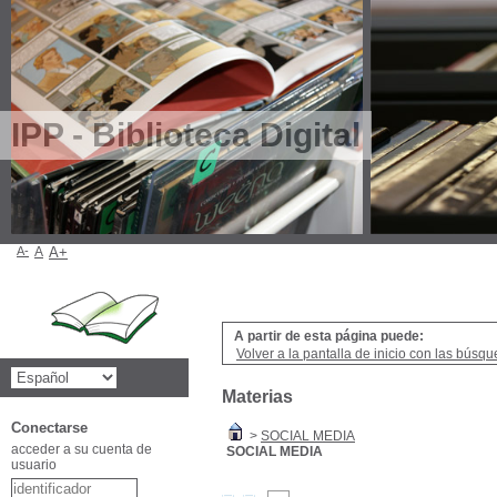
IPP - Biblioteca Digital
A-
A
A+
A partir de esta página puede:
Volver a la pantalla de inicio con las búsqu
Materias
Conectarse
>
SOCIAL MEDIA
acceder a su cuenta de
SOCIAL MEDIA
usuario