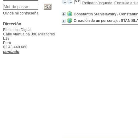
Refinar búsqueda
Consulta a fu
Olvidé mi contraseña
Constantin Stanislavsky
/ Constanti
Creación de un personaje: STANIS
Dirección
Biblioteca Digital
Calle Atahualpa 390 Miraflores
L18
Perú
02 43 440 660
contacto