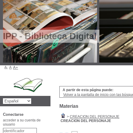
IPP - Biblioteca Digital
A-
A
A+
A partir de esta página puede:
Volver a la pantalla de inicio con las búsqu
Materias
Conectarse
>
CREACION DEL PERSONAJE
acceder a su cuenta de
CREACION DEL PERSONAJE
usuario