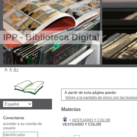
IPP - Biblioteca Digital
A-
A
A+
A partir de esta página puede:
Volver a la pantalla de inicio con las búsqu
Materias
Conectarse
>
VESTUARIO Y COLOR
acceder a su cuenta de
VESTUARIO Y COLOR
usuario