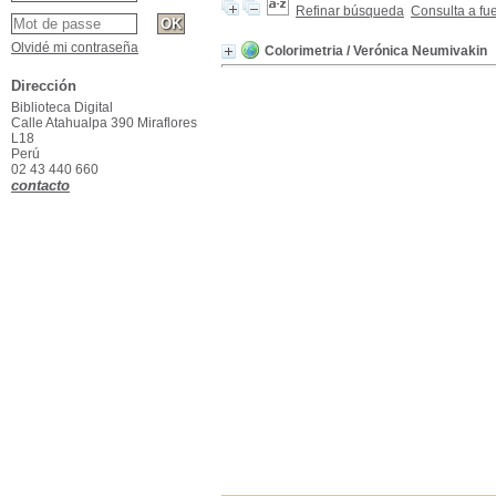
Refinar búsqueda
Consulta a fu
Olvidé mi contraseña
Colorimetria
/ Verónica Neumivakin
Dirección
Biblioteca Digital
Calle Atahualpa 390 Miraflores
L18
Perú
02 43 440 660
contacto