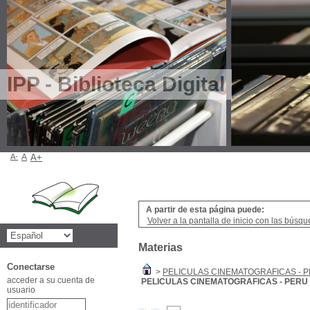
IPP - Biblioteca Digital
A-
A
A+
A partir de esta página puede:
Volver a la pantalla de inicio con las búsqu
Materias
Conectarse
>
PELICULAS CINEMATOGRAFICAS - 
acceder a su cuenta de
PELICULAS CINEMATOGRAFICAS - PERU
usuario