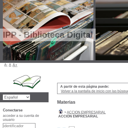
IPP - Biblioteca Digital
A-
A
A+
A partir de esta página puede:
Volver a la pantalla de inicio con las búsqu
Materias
Conectarse
>
ACCION EMPRESARIAL
acceder a su cuenta de
ACCION EMPRESARIAL
usuario