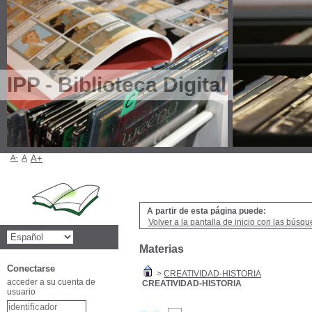
IPP - Biblioteca Digital
A-
A
A+
A partir de esta página puede:
Volver a la pantalla de inicio con las búsqu
Materias
Conectarse
>
CREATIVIDAD-HISTORIA
acceder a su cuenta de
CREATIVIDAD-HISTORIA
usuario