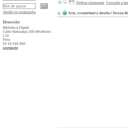
Refinar búsqueda
Consulta a fu
Olvidé mi contraseña
Arte, creatividad y diseño
/ Teresa M
Dirección
Biblioteca Digital
Calle Atahualpa 390 Miraflores
L18
Perú
02 43 440 660
contacto