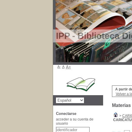
IPP - Biblioteca Di
A-
A
A+
A partir d
Volver a l
Materias
Conectarse
>
CARI
acceder a su cuenta de
CARICAT
usuario