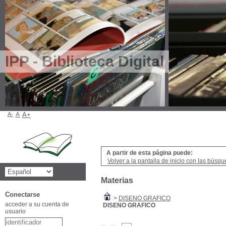
IPP - Biblioteca Digital
A-
A
A+
A partir de esta página puede:
Volver a la pantalla de inicio con las búsqu
Materias
Conectarse
>
DISENO GRAFICO
acceder a su cuenta de
DISENO GRAFICO
usuario