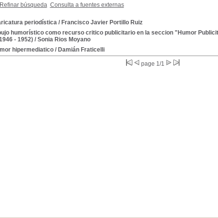
Refinar búsqueda
Consulta a fuentes externas
ricatura periodística
/ Francisco Javier Portillo Ruiz
bujo humorístico como recurso critico publicitario en la seccion "Humor Publicit
1946 - 1952)
/ Sonia Rios Moyano
umor hipermediatico
/ Damián Fraticelli
page 1/1