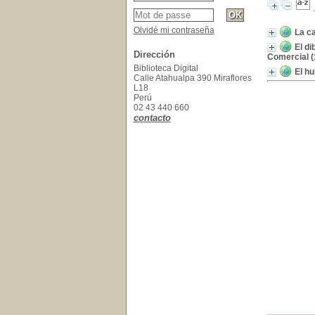
Olvidé mi contraseña
La ca
El di
Dirección
Comercial (
Biblioteca Digital
El h
Calle Atahualpa 390 Miraflores
L18
Perú
02 43 440 660
contacto