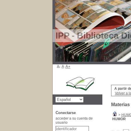
IPP - Biblioteca Di
A-
A
A+
A partir d
Volver a l
Materias
Conectarse
>
HUM
acceder a su cuenta de
HUMOR
usuario