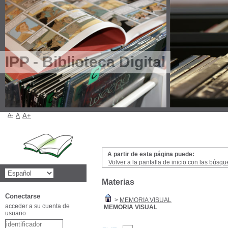
IPP - Biblioteca Digital
A-
A
A+
A partir de esta página puede:
Volver a la pantalla de inicio con las búsqu
Materias
Conectarse
>
MEMORIA VISUAL
acceder a su cuenta de
MEMORIA VISUAL
usuario