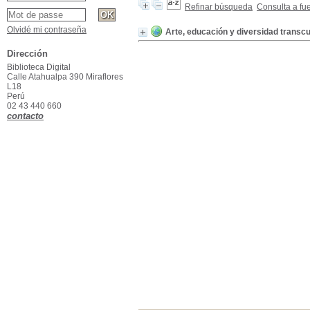
Refinar búsqueda
Consulta a fu
Olvidé mi contraseña
Arte, educación y diversidad transcu
Dirección
Biblioteca Digital
Calle Atahualpa 390 Miraflores
L18
Perú
02 43 440 660
contacto