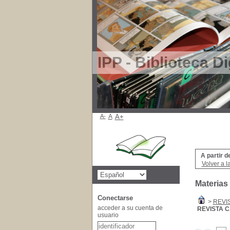
IPP - Biblioteca Di
A-
A
A+
A partir d
Volver a l
Materias
Conectarse
>
REVI
acceder a su cuenta de
REVISTA 
usuario