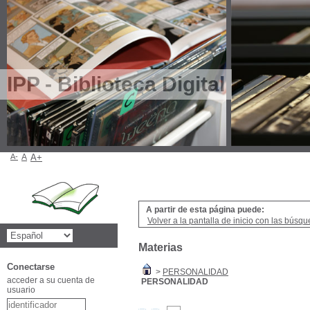
IPP - Biblioteca Digital
A-
A
A+
A partir de esta página puede:
Volver a la pantalla de inicio con las búsqu
Materias
Conectarse
>
PERSONALIDAD
acceder a su cuenta de
PERSONALIDAD
usuario