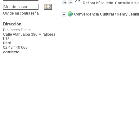
Refinar búsqueda
Consulta a fu
Olvidé mi contraseña
Convergencia Cultural
/ Henry Jenki
Dirección
Biblioteca Digital
Calle Atahualpa 390 Miraflores
L18
Perú
02 43 440 660
contacto