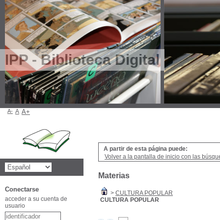
IPP - Biblioteca Digital
A-
A
A+
A partir de esta página puede:
Volver a la pantalla de inicio con las búsqu
Materias
Conectarse
>
CULTURA POPULAR
acceder a su cuenta de
CULTURA POPULAR
usuario